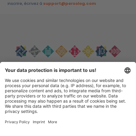
inscrire, écrivez à
support@persolog.com
Ton contact:
persolog GmbH
07232 36990
mail@persolog.com
Königsbacher Straße 51, D-75196 Remchingen